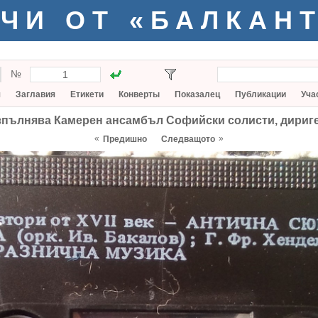
ЧИ ОТ «БАЛКАН
№
я
Заглавия
Етикети
Конверты
Показалец
Публикации
Уча
/ изпълнява Камерен ансамбъл Софийски солисти, дириг
«
»
Предишно
Следващото