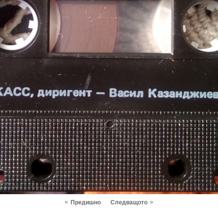
«
»
Предишно
Следващото