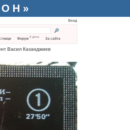
ТОН»
Вход
6 дена
стници
Форум
За сайта
ент Васил Казанджиев