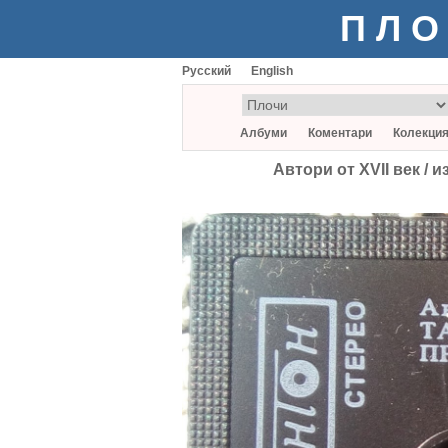
ПЛО
Русский
English
Албуми
Коментари
Колекци
Автори от XVII век 