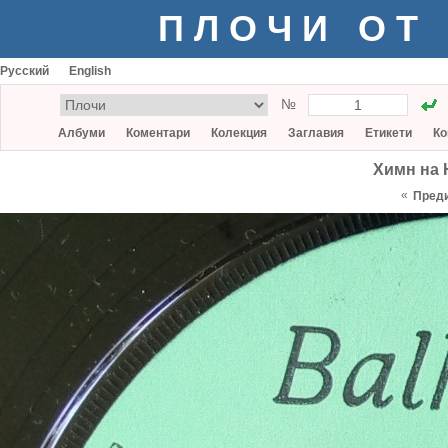
ПЛОЧИ ОТ
Русский
English
№
Албуми
Коментари
Колекция
Заглавия
Етикети
Ко
Химн на 
«
Пред