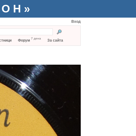
ТОН»
Вход
7 дена
стници
Форум
За сайта