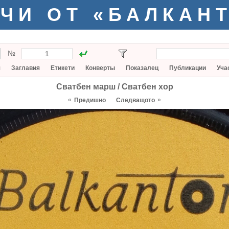
ЧИ ОТ «БАЛКАН
№
я
Заглавия
Етикети
Конверты
Показалец
Публикации
Уча
Сватбен марш / Сватбен хор
«
»
Предишно
Следващото