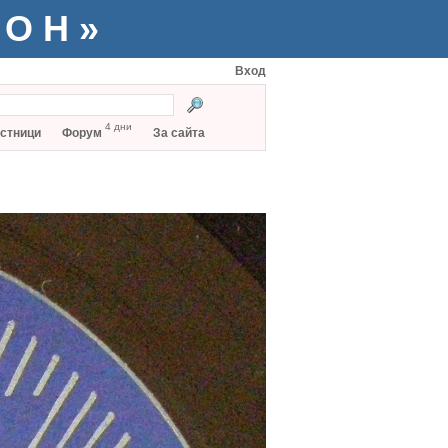
ТОН»
Вход
4 дни
стници
Форум
За сайта