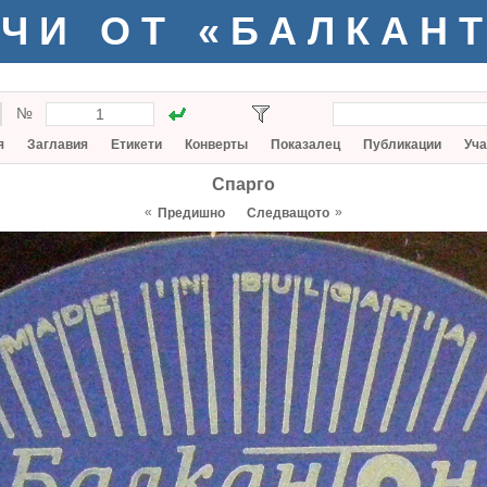
ЧИ ОТ «БАЛКАН
№
я
Заглавия
Етикети
Конверты
Показалец
Публикации
Уча
Спарго
«
»
Предишно
Следващото