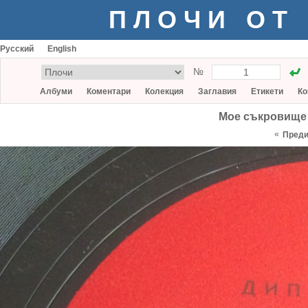
ПЛОЧИ ОТ
Русский
English
№
Албуми
Коментари
Колекция
Заглавия
Етикети
Ко
Мое съкровище /
«
Пред