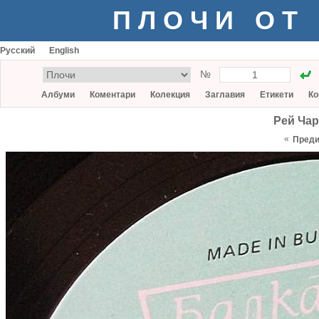
ПЛОЧИ ОТ
Русский
English
№
Албуми
Коментари
Колекция
Заглавия
Етикети
Ко
Рей Чар
«
Пред