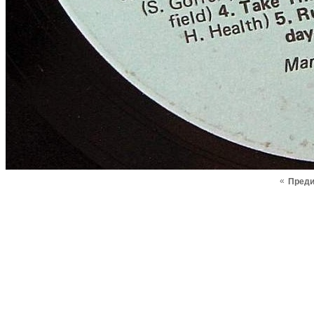
«
Пред