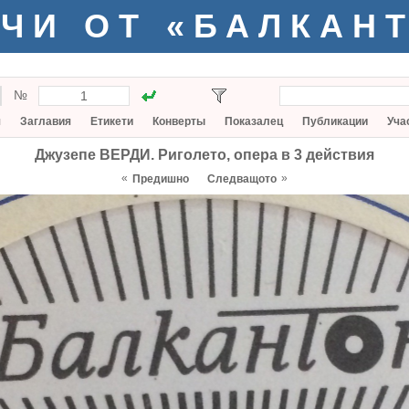
ЧИ ОТ «БАЛКАН
№
я
Заглавия
Етикети
Конверты
Показалец
Публикации
Уча
Джузепе ВЕРДИ. Риголето, опера в 3 действия
«
»
Предишно
Следващото