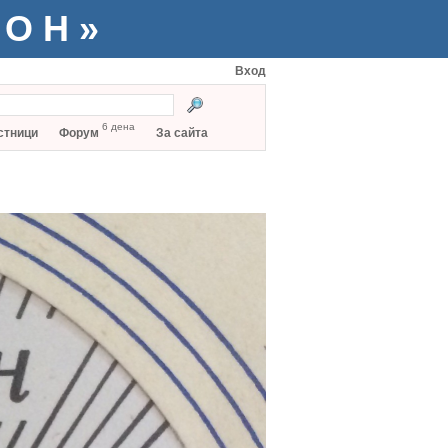
ТОН»
Вход
6 дена
стници
Форум
За сайта