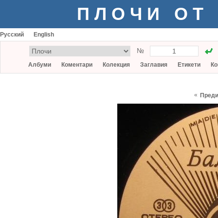
ПЛОЧИ ОТ
Русский
English
№
Албуми
Коментари
Колекция
Заглавия
Етикети
Ко
«
Пред