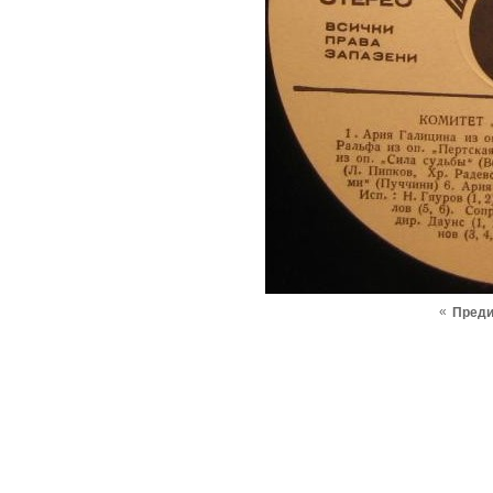
«
Пред