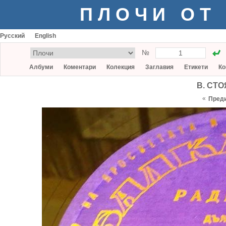
ПЛОЧИ ОТ
Русский
English
№
Албуми
Коментари
Колекция
Заглавия
Етикети
Ко
В. СТО
«
Пред