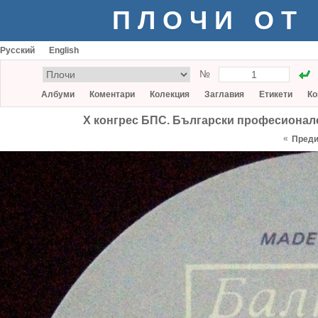
ПЛОЧИ ОТ
Русский
English
№
Албуми
Коментари
Колекция
Заглавия
Етикети
Ко
Х конгрес БПС. Български професиона
«
Пред