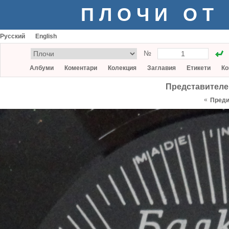
ПЛОЧИ ОТ
Русский
English
№
Албуми
Коментари
Колекция
Заглавия
Етикети
Ко
Представителе
«
Пред