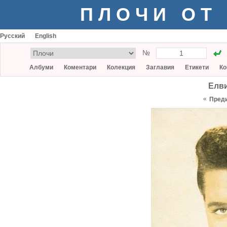
ПЛОЧИ ОТ
Русский
English
№
Албуми
Коментари
Колекция
Заглавия
Етикети
Ко
Елви
«
Пред