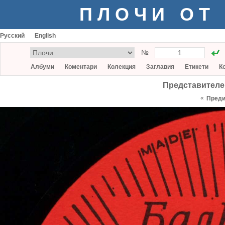
ПЛОЧИ ОТ
Русский
English
№
Албуми
Коментари
Колекция
Заглавия
Етикети
К
Представителе
«
Пред