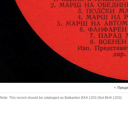
«
Пред
Note: This record should be cataloged as Balkanton BXA 1203 (Not BHA 1203)