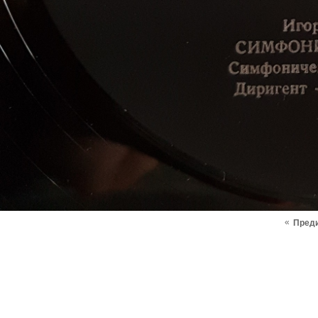
«
Пред