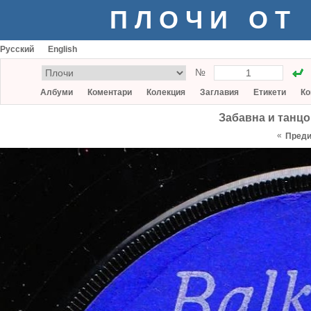
ПЛОЧИ ОТ
Русский
English
№
Албуми
Коментари
Колекция
Заглавия
Етикети
Ко
Забавна и танц
«
Пред