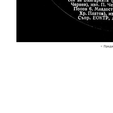
«
Пред