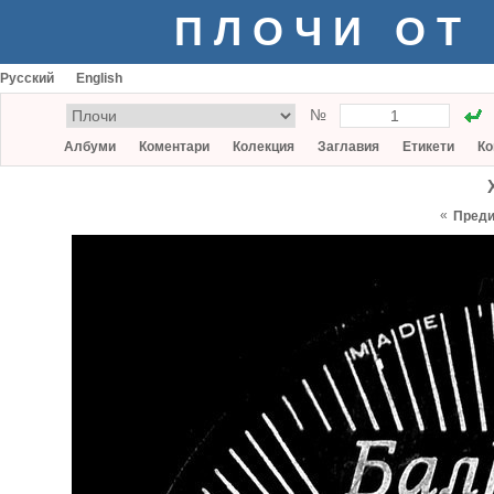
ПЛОЧИ ОТ
Русский
English
№
Албуми
Коментари
Колекция
Заглавия
Етикети
Ко
«
Пред