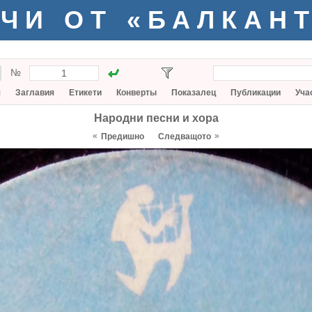
ЧИ ОТ «БАЛКАН
№
я
Заглавия
Етикети
Конверты
Показалец
Публикации
Уча
Народни песни и хора
«
»
Предишно
Следващото