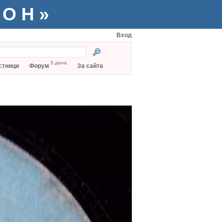
ТОН»
Вход
5 дена
стници
Форум
За сайта