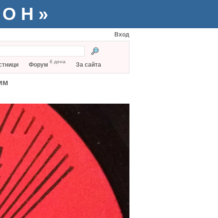
ТОН»
Вход
6 дена
стници
Форум
За сайта
им