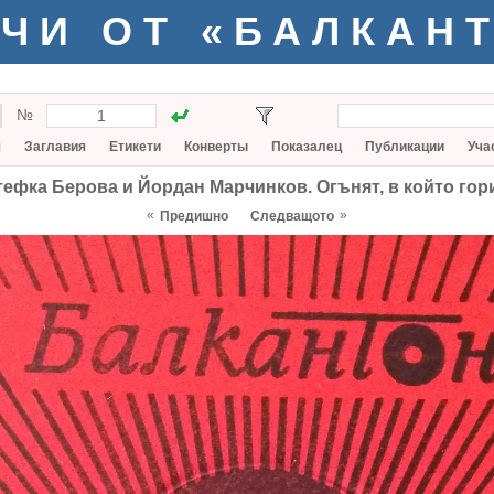
ЧИ ОТ «БАЛКАН
№
я
Заглавия
Етикети
Конверты
Показалец
Публикации
Уча
тефка Берова и Йордан Марчинков. Огънят, в който гор
«
»
Предишно
Следващото