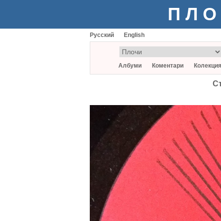
ПЛО
Русский
English
Албуми
Коментари
Колекци
С