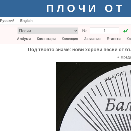
ПЛОЧИ ОТ
Русский
English
№
Албуми
Коментари
Колекция
Заглавия
Етикети
Ко
Под твоето знаме: нови хорови песни от бъ
«
Пред