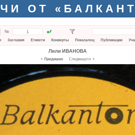
ЧИ ОТ «БАЛКАН
№
я
Заглавия
Етикети
Конверты
Показалец
Публикации
Уча
Лили ИВАНОВА
«
»
Предишно
Следващото