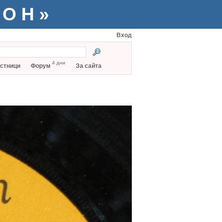
ТОН»
Вход
4 дни
стници
Форум
За сайта