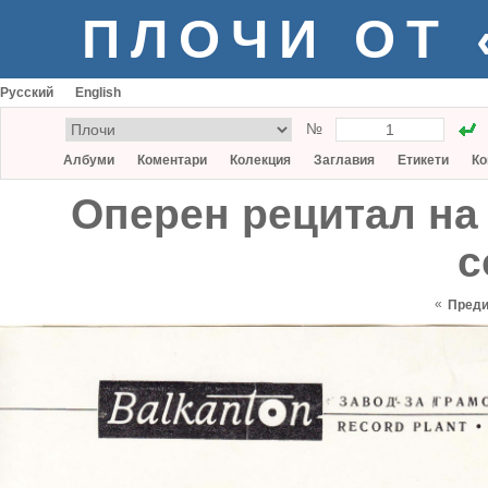
ПЛОЧИ ОТ
Русский
English
№
Албуми
Коментари
Колекция
Заглавия
Етикети
Ко
Оперен рецитал на
с
«
Пред