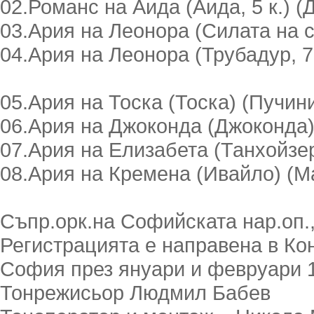
02.Романс на Аида (Аида, 5 к.) 
03.Ария на Леонора (Силата на с
04.Ария на Леонора (Трубадур, 7
05.Ария на Тоска (Тоска) (Пучин
06.Ария на Джоконда (Джоконда)
07.Ария на Елизабета (Танхойзер
08.Ария на Кремена (Ивайло) (М
Съпр.орк.на Софийската нар.оп.
Регистрацията е направена в Ко
София през януари и февруари 
Тонрежисьор Людмил Бабев