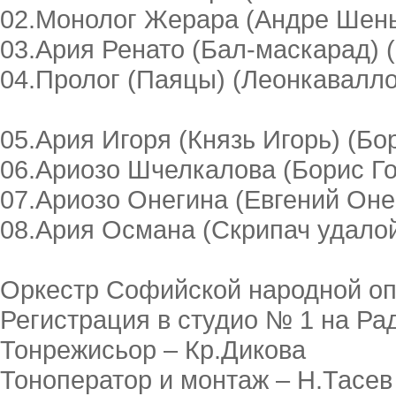
02.Монолог Жерара (Андре Шень
03.Ария Ренато (Бал-маскарад) 
04.Пролог (Паяцы) (Леонкавалло
05.Ария Игоря (Князь Игорь) (Бо
06.Ариозо Шчелкалова (Борис Го
07.Ариозо Онегина (Евгений Оне
08.Ария Османа (Скрипач удалой
Оркестр Софийской народной оп
Регистрация в студио № 1 на Ра
Тонрежисьор – Кр.Дикова
Тоноператор и монтаж – Н.Тасев