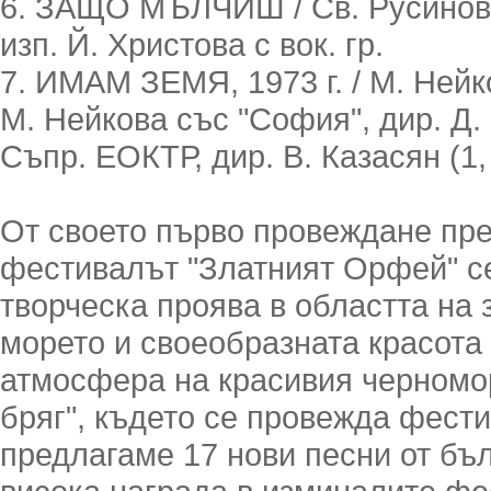
6. ЗАЩО МЪЛЧИШ / Св. Русинов,
изп. Й. Христова с вок. гр.
7. ИМАМ ЗЕМЯ, 1973 г. / М. Нейк
М. Нейкова със "София", дир. Д
Съпр. ЕОКТР, дир. В. Казасян (1, 
От своето първо провеждане пре
фестивалът "Златният Орфей" се
творческа проява в областта на 
морето и своеобразната красота
атмосфера на красивия черномо
бряг", където се провежда фест
предлагаме 17 нови песни от бъл