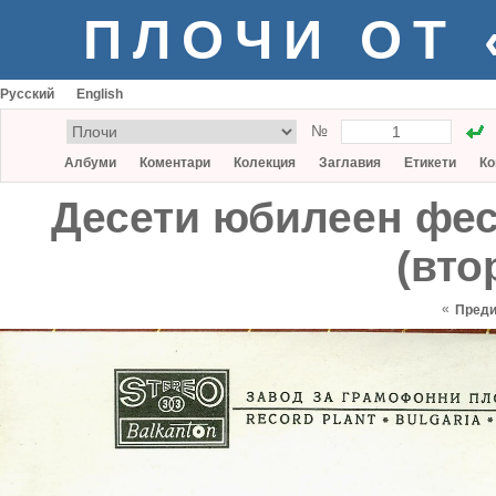
ПЛОЧИ ОТ
Русский
English
№
Албуми
Коментари
Колекция
Заглавия
Етикети
Ко
Десети юбилеен фес
(вто
«
Пред