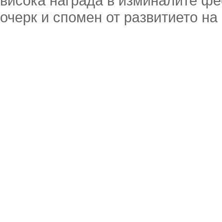
висока награда в изминалите фе
очерк и спомен от развитието н