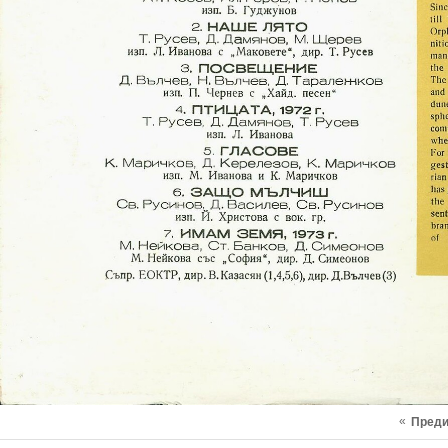
«
Пред