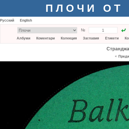
ПЛОЧИ ОТ
Русский
English
№
Албуми
Коментари
Колекция
Заглавия
Етикети
Ко
Странджа
«
Пред