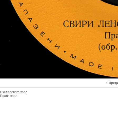
«
Пред
Пчеларовско хоро
Право хоро