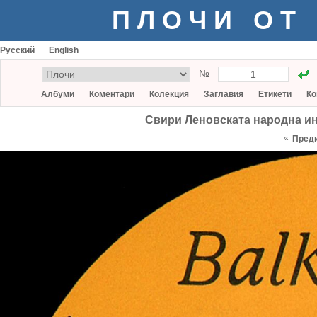
ПЛОЧИ ОТ
Русский
English
№
Албуми
Коментари
Колекция
Заглавия
Етикети
Ко
Свири Леновската народна ин
«
Пред