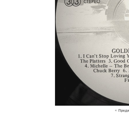
«
Пред