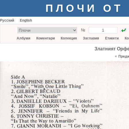
ПЛОЧИ ОТ
Русский
English
№
Албуми
Коментари
Колекция
Заглавия
Етикети
Ко
Златният Орфе
«
Пред