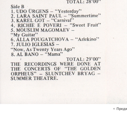
«
Пред