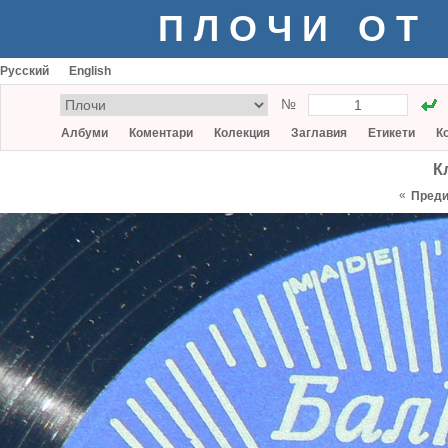
ПЛОЧИ ОТ
Русский
English
№
Албуми
Коментари
Колекция
Заглавия
Етикети
К
К
«
Пред