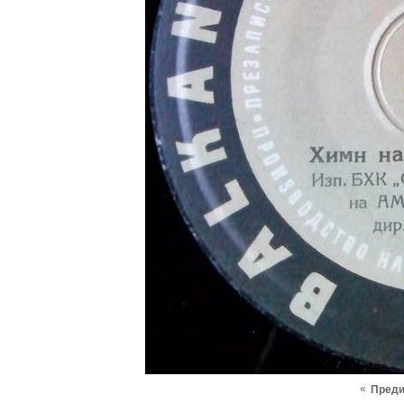
«
Пред