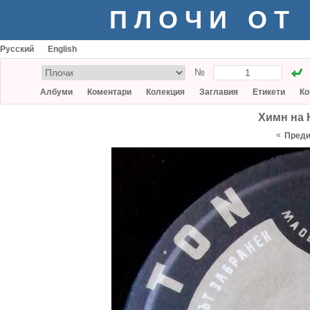
ПЛОЧИ ОТ
Русский
English
№
Албуми
Коментари
Колекция
Заглавия
Етикети
Ко
Химн на 
«
Пред