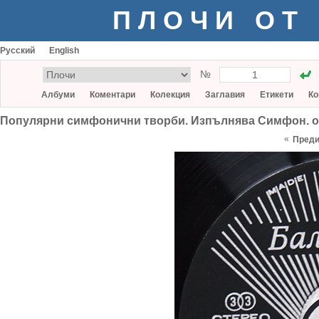
ПЛОЧИ ОТ
Русский
English
№
Албуми
Коментари
Колекция
Заглавия
Етикети
Ко
Популярни симфонични творби. Изпълнява Симфон. о
«
Пред