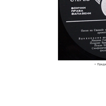
«
Пред