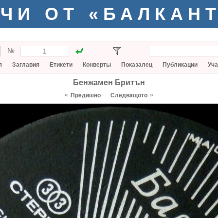
ЧИ ОТ «БАЛКАН
№
я
Заглавия
Етикети
Конверты
Показалец
Публикации
Уча
Бенжамен Бритън
«
»
Предишно
Следващото