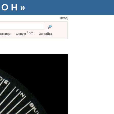
ТОН»
Вход
4 дни
стници
Форум
За сайта