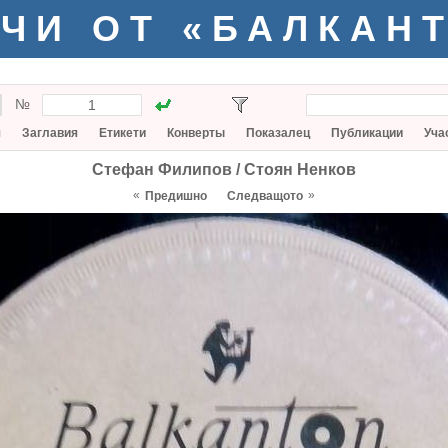
ЧИ ОТ «БАЛКАН
№
я
Заглавия
Етикети
Конверты
Показалец
Публикации
Уча
Стефан Филипов / Стоян Ненков
«
»
Предишно
Следващото