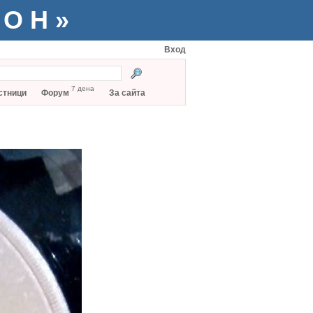
ТОН»
Вход
7 дена
стници
Форум
За сайта