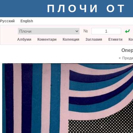
ПЛОЧИ ОТ
Русский
English
№
Албуми
Коментари
Колекция
Заглавия
Етикети
Ко
Опер
«
Пред