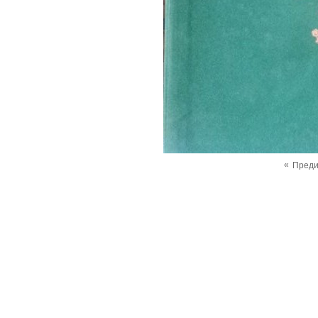
«
Пред