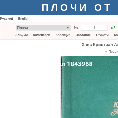
ПЛОЧИ ОТ
Русский
English
№
Албуми
Коментари
Колекция
Заглавия
Етикети
Ко
Ханс Кристиан Ан
«
Пред