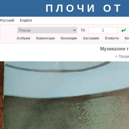
ПЛОЧИ ОТ
Русский
English
№
Албуми
Коментари
Колекция
Заглавия
Етикети
Ко
Музикални т
«
Пред