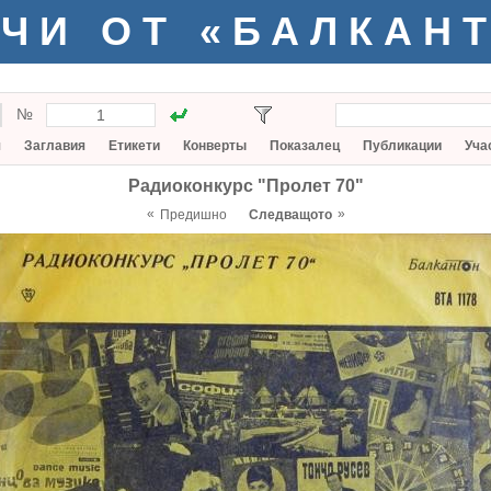
ЧИ ОТ «БАЛКАН
№
я
Заглавия
Етикети
Конверты
Показалец
Публикации
Уча
Радиоконкурс "Пролет 70"
«
»
Предишно
Следващото