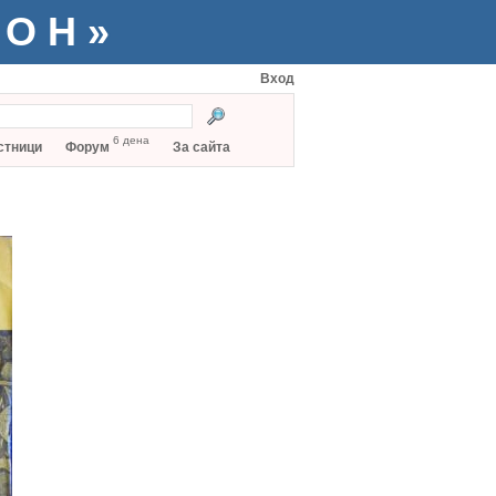
ТОН»
Вход
6 дена
стници
Форум
За сайта