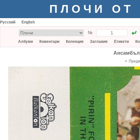
ПЛОЧИ ОТ
Русский
English
№
Албуми
Коментари
Колекция
Заглавия
Етикети
Ко
Ансамбъл 
«
Пред