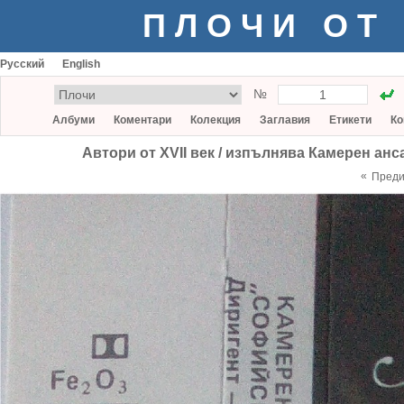
ПЛОЧИ ОТ
Русский
English
№
Албуми
Коментари
Колекция
Заглавия
Етикети
Ко
Автори от XVII век / изпълнява Камерен а
«
Пред