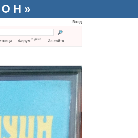
ТОН»
Вход
5 дена
стници
Форум
За сайта