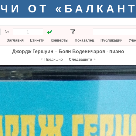
ЧИ ОТ «БАЛКАН
№
я
Заглавия
Етикети
Конверты
Показалец
Публикации
Уча
Джордж Гершуин – Боян Воденичаров - пиано
«
»
Предишно
Следващото