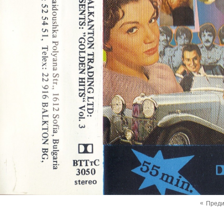
«
Пред