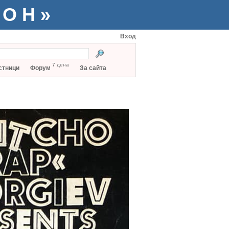
ТОН»
Вход
7 дена
стници
Форум
За сайта