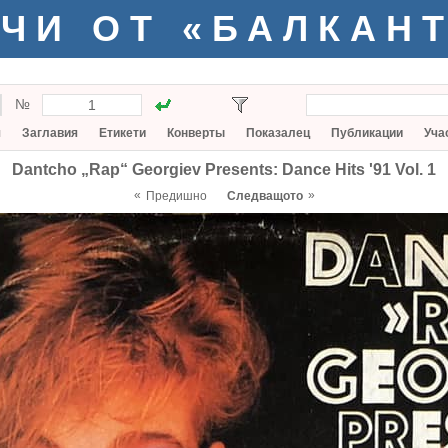
ЧИ ОТ «БАЛКАН
№
я
Заглавия
Етикети
Конверты
Показалец
Публикации
Уча
Dantcho „Rap“ Georgiev Presents: Dance Hits '91 Vol. 1
«
»
Предишно
Следващото