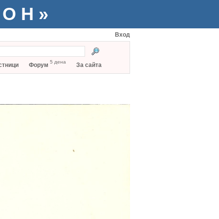
ТОН»
Вход
5 дена
стници
Форум
За сайта