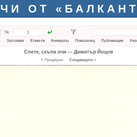
ЧИ ОТ «БАЛКАН
№
я
Заглавия
Етикети
Конверты
Показалец
Публикации
Уча
Спете, скъпи очи — Димитър Йоцов
«
»
Предишно
Следващото