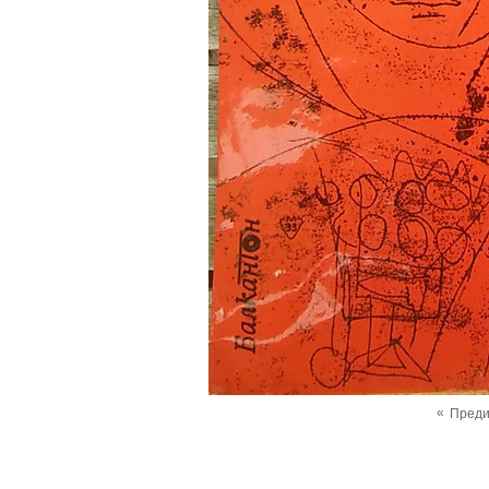
«
Пред