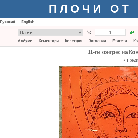
ПЛОЧИ ОТ
Русский
English
№
Албуми
Коментари
Колекция
Заглавия
Етикети
Ко
11-ти конгрес на Ко
«
Пред