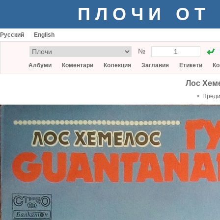
ПЛОЧИ ОТ
Русский
English
№
Албуми
Коментари
Колекция
Заглавия
Етикети
Ко
Лос Хем
«
Пред