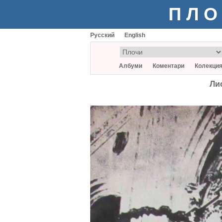
ПЛО
Русский
English
Албуми
Коментари
Колекци
Лио