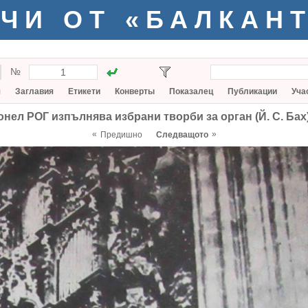
ЧИ ОТ «БАЛКАН
№
я
Заглавия
Етикети
Конверты
Показалец
Публикации
Уча
нел РОГ изпълнява избрани творби за орган (Й. С. Бах)
«
»
Предишно
Следващото