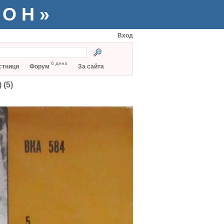
ТОН»
Вход
6 дена
стници
Форум
За сайта
 (5)