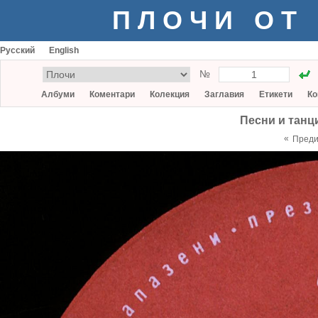
ПЛОЧИ ОТ
Русский
English
№
Албуми
Коментари
Колекция
Заглавия
Етикети
Ко
Песни и танц
«
Пред