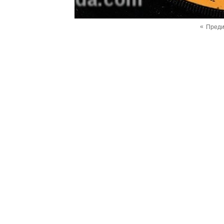
«
Пред