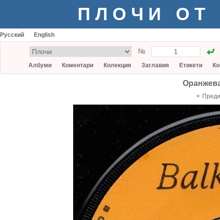
ПЛОЧИ ОТ
Русский
English
№
Албуми
Коментари
Колекция
Заглавия
Етикети
Ко
Оранжева 
«
Пред