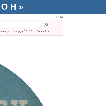
ТОН»
Вход
5 дена
стници
Форум
За сайта