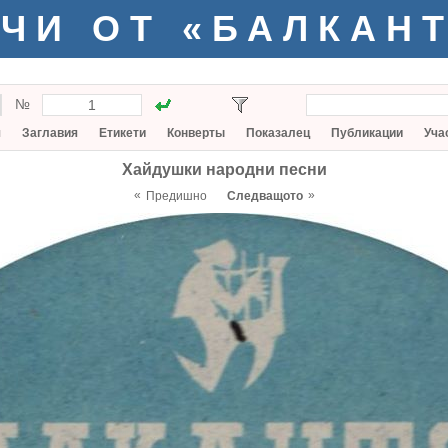
ЧИ ОТ «БАЛКАН
№
я
Заглавия
Етикети
Конверты
Показалец
Публикации
Уча
Хайдушки народни песни
«
»
Предишно
Следващото