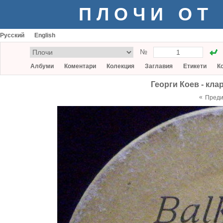
ПЛОЧИ ОТ
Русский
English
№
Албуми
Коментари
Колекция
Заглавия
Етикети
К
Георги Коев - кла
«
Пред