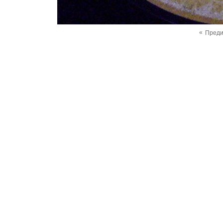
«
Пред