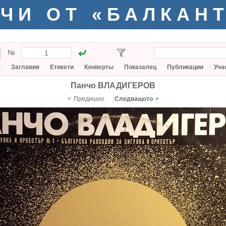
ЧИ ОТ «БАЛКАН
№
я
Заглавия
Етикети
Конверты
Показалец
Публикации
Уча
Панчо ВЛАДИГЕРОВ
«
»
Предишно
Следващото