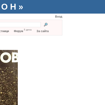
ТОН»
Вход
5 дена
стници
Форум
За сайта