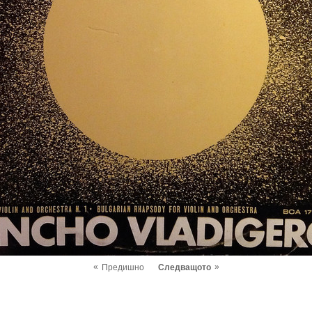
«
»
Предишно
Следващото